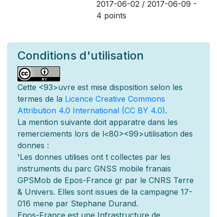
2017-06-02 / 2017-06-09 -
4 points
Conditions d'utilisation
Cette
<93>uvre est mise
disposition selon les
termes de la
Licence Creative Commons
Attribution 4.0 International (CC BY 4.0)
.
La mention suivante doit appara
tre dans les
remerciements lors de l
<80><99>utilisation des
donn
es :
'Les donn
es utilis
es ont
t
collect
es par les
instruments du parc GNSS mobile fran
ais
GPSMob de Epos-France g
r
par le CNRS Terre
& Univers. Elles sont issues de la campagne 17-
016 men
e par Stephane Durand.
Epos-France est une Infrastructure de