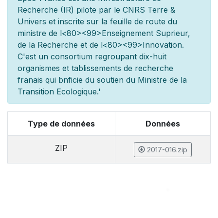
Recherche (IR) pilot
e par le CNRS Terre &
Univers et inscrite sur la feuille de route du
minist
re de l
<80><99>Enseignement Sup
rieur,
de la Recherche et de l
<80><99>Innovation.
C'est un consortium regroupant dix-huit
organismes et
tablissements de recherche
fran
ais qui b
n
ficie du soutien du Minist
re de la
Transition Ecologique.'
Type de données
Données
ZIP
2017-016.zip