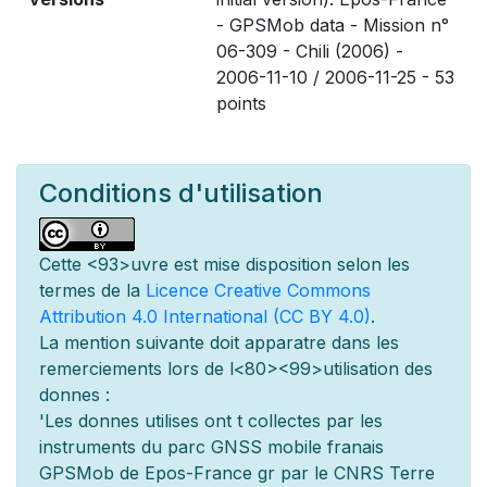
- GPSMob data - Mission n°
06-309 - Chili (2006) -
2006-11-10 / 2006-11-25 - 53
points
Conditions d'utilisation
Cette
<93>uvre est mise
disposition selon les
termes de la
Licence Creative Commons
Attribution 4.0 International (CC BY 4.0)
.
La mention suivante doit appara
tre dans les
remerciements lors de l
<80><99>utilisation des
donn
es :
'Les donn
es utilis
es ont
t
collect
es par les
instruments du parc GNSS mobile fran
ais
GPSMob de Epos-France g
r
par le CNRS Terre