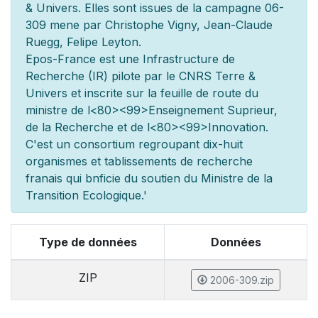
& Univers. Elles sont issues de la campagne 06-
309 men
e par Christophe Vigny, Jean-Claude
Ruegg, Felipe Leyton.
Epos-France est une Infrastructure de
Recherche (IR) pilot
e par le CNRS Terre &
Univers et inscrite sur la feuille de route du
minist
re de l
<80><99>Enseignement Sup
rieur,
de la Recherche et de l
<80><99>Innovation.
C'est un consortium regroupant dix-huit
organismes et
tablissements de recherche
fran
ais qui b
n
ficie du soutien du Minist
re de la
Transition Ecologique.'
Type de données
Données
ZIP
2006-309.zip