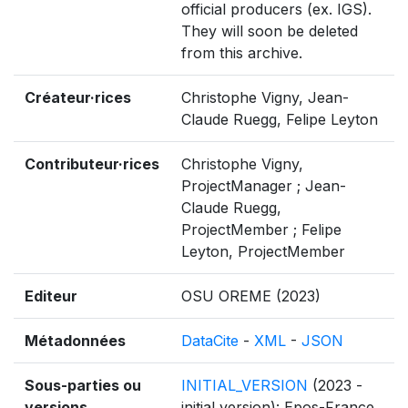
official producers (ex. IGS).
They will soon be deleted
from this archive.
Créateur·rices
Christophe Vigny, Jean-
Claude Ruegg, Felipe Leyton
Contributeur·rices
Christophe Vigny,
ProjectManager ; Jean-
Claude Ruegg,
ProjectMember ; Felipe
Leyton, ProjectMember
Editeur
OSU OREME (2023)
Métadonnées
DataCite
-
XML
-
JSON
Sous-parties ou
INITIAL_VERSION
(2023 -
versions
initial version): Epos-France