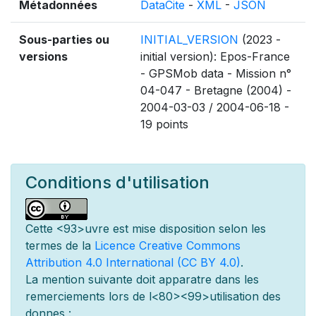
Métadonnées
DataCite
-
XML
-
JSON
Sous-parties ou
INITIAL_VERSION
(2023 -
versions
initial version): Epos-France
- GPSMob data - Mission n°
04-047 - Bretagne (2004) -
2004-03-03 / 2004-06-18 -
19 points
Conditions d'utilisation
Cette
<93>uvre est mise
disposition selon les
termes de la
Licence Creative Commons
Attribution 4.0 International (CC BY 4.0)
.
La mention suivante doit appara
tre dans les
remerciements lors de l
<80><99>utilisation des
donn
es :