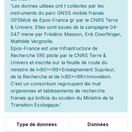
'Les donn
es utilis
es ont
t
collect
es par les
instruments du parc GNSS mobile fran
ais
GPSMob de Epos-France g
r
par le CNRS Terre
& Univers. Elles sont issues de la campagne 04-
047 men
e par Frédéric Masson, Erik Doerflinger,
Mathilde Vergnolle.
Epos-France est une Infrastructure de
Recherche (IR) pilot
e par le CNRS Terre &
Univers et inscrite sur la feuille de route du
minist
re de l
<80><99>Enseignement Sup
rieur,
de la Recherche et de l
<80><99>Innovation.
C'est un consortium regroupant dix-huit
organismes et
tablissements de recherche
fran
ais qui b
n
ficie du soutien du Minist
re de la
Transition Ecologique.'
Type de données
Données