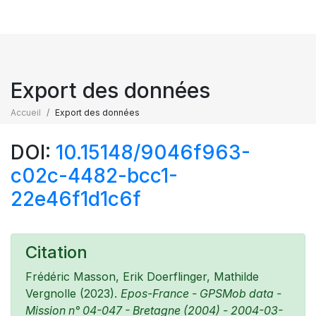
Export des données
Accueil
Export des données
DOI:
10.15148/9046f963-
c02c-4482-bcc1-
22e46f1d1c6f
Citation
Frédéric Masson, Erik Doerflinger, Mathilde
Vergnolle (2023).
Epos-France - GPSMob data -
Mission n° 04-047 - Bretagne (2004) - 2004-03-