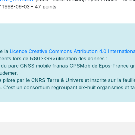
/ 1998-09-03 - 47 points
de la
Licence Creative Commons Attribution 4.0 Internationa
ents lors de l
<80><99>utilisation des donn
es :
s du parc GNSS mobile fran
ais GPSMob de Epos-France g
r
audemer.
 pilot
e par le CNRS Terre & Univers et inscrite sur la feuill
 C'est un consortium regroupant dix-huit organismes et
t