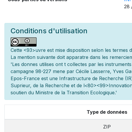
28 
Conditions d'utilisation
Cette
<93>uvre est mise
disposition selon les termes 
La mention suivante doit appara
tre dans les remerciem
'Les donn
es utilis
es ont
t
collect
es par les instrument
campagne 98-227 men
e par Cécile Lasserre, Yves G
Epos-France est une Infrastructure de Recherche (IR)
Sup
rieur, de la Recherche et de l
<80><99>Innovation.
soutien du Minist
re de la Transition Ecologique.'
Type de données
ZIP