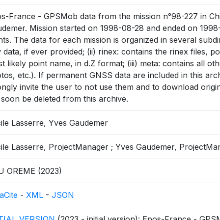
s-France - GPSMob data from the mission n°98-227 in Chin
demer. Mission started on 1998-08-28 and ended on 1998
nts. The data for each mission is organized in several subdir
 data, if ever provided; (ii) rinex: contains the rinex files,
t likely point name, in d.Z format; (iii) meta: contains all othe
tos, etc.). If permanent GNSS data are included in this arch
ongly invite the user to not use them and to download origin
l soon be deleted from this archive.
ile Lasserre, Yves Gaudemer
ile Lasserre, ProjectManager ; Yves Gaudemer, ProjectMa
U OREME (2023)
aCite
-
XML
-
JSON
ITIAL_VERSION
(2023 - initial version): Epos-France - GPS