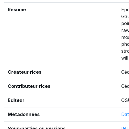
Résumé
Epo
Gau
poi
raw
mos
pho
str
wil
Créateur·rices
Céc
Contributeur·rices
Céc
Editeur
OS
Métadonnées
Dat
Sous-parties ou versions
IN