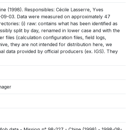
e (1998). Responsibles: Cécile Lasserre, Yves
-09-03. Data were measured on approximately 47
ectories: (i) raw: contains what has been identified as
 possibly split by day, renamed in lower case and with the
r files (calculation configuration files, field logs,
ive, they are not intended for distribution here, we
al data provided by official producers (ex. IGS). They
nager
Mob data - Mission n° 98-227 - Chine (1998) - 1998-08-