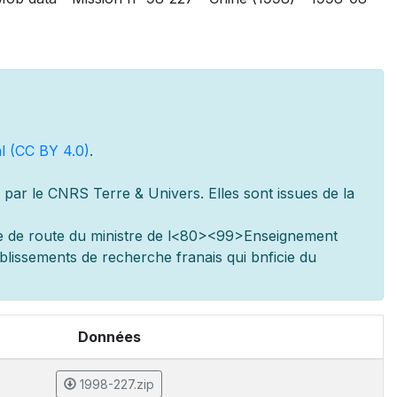
l (CC BY 4.0)
.
par le CNRS Terre & Univers. Elles sont issues de la
e de route du minist
re de l
<80><99>Enseignement
ablissements de recherche fran
ais qui b
n
ficie du
Données
1998-227.zip