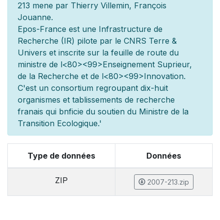
213 men
e par Thierry Villemin, François
Jouanne.
Epos-France est une Infrastructure de
Recherche (IR) pilot
e par le CNRS Terre &
Univers et inscrite sur la feuille de route du
minist
re de l
<80><99>Enseignement Sup
rieur,
de la Recherche et de l
<80><99>Innovation.
C'est un consortium regroupant dix-huit
organismes et
tablissements de recherche
fran
ais qui b
n
ficie du soutien du Minist
re de la
Transition Ecologique.'
Type de données
Données
ZIP
2007-213.zip