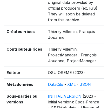
original data provided by
official producers (ex. IGS).
They will soon be deleted
from this archive.
Créateur·rices
Thierry Villemin, François
Jouanne
Contributeur·rices
Thierry Villemin,
ProjectManager ; François
Jouanne, ProjectManager
Editeur
OSU OREME (2023)
Métadonnées
DataCite
-
XML
-
JSON
Sous-parties ou
INITIAL_VERSION
(2023 -
versions
initial version): Epos-France
- GPSMob data - Mission n°