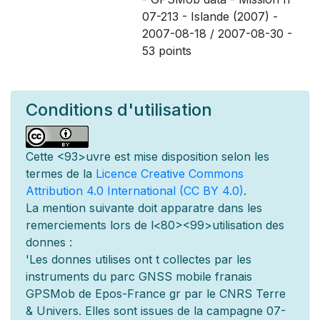
07-213 - Islande (2007) -
2007-08-18 / 2007-08-30 -
53 points
Conditions d'utilisation
Cette
<93>uvre est mise
disposition selon les
termes de la
Licence Creative Commons
Attribution 4.0 International (CC BY 4.0)
.
La mention suivante doit appara
tre dans les
remerciements lors de l
<80><99>utilisation des
donn
es :
'Les donn
es utilis
es ont
t
collect
es par les
instruments du parc GNSS mobile fran
ais
GPSMob de Epos-France g
r
par le CNRS Terre
& Univers. Elles sont issues de la campagne 07-