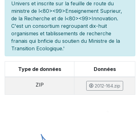
Univers et inscrite sur la feuille de route du
minist
re de l
<80><99>Enseignement Sup
rieur,
de la Recherche et de l
<80><99>Innovation.
C'est un consortium regroupant dix-huit
organismes et
tablissements de recherche
fran
ais qui b
n
ficie du soutien du Minist
re de la
Transition Ecologique.'
Type de données
Données
ZIP
2012-164.zip