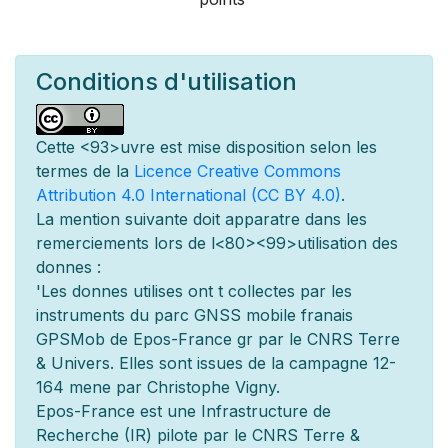
Conditions d'utilisation
Cette
<93>uvre est mise
disposition selon les
termes de la
Licence Creative Commons
Attribution 4.0 International (CC BY 4.0)
.
La mention suivante doit appara
tre dans les
remerciements lors de l
<80><99>utilisation des
donn
es :
'Les donn
es utilis
es ont
t
collect
es par les
instruments du parc GNSS mobile fran
ais
GPSMob de Epos-France g
r
par le CNRS Terre
& Univers. Elles sont issues de la campagne 12-
164 men
e par Christophe Vigny.
Epos-France est une Infrastructure de
Recherche (IR) pilot
e par le CNRS Terre &