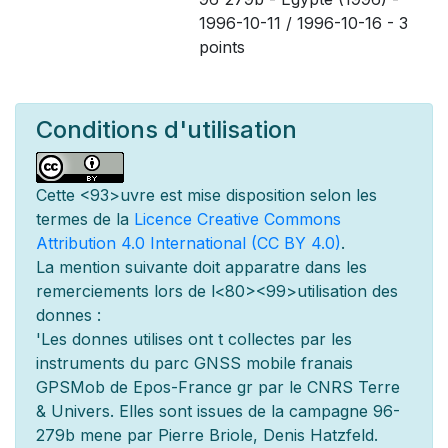
1996-10-11 / 1996-10-16 - 3
points
Conditions d'utilisation
Cette
<93>uvre est mise
disposition selon les
termes de la
Licence Creative Commons
Attribution 4.0 International (CC BY 4.0)
.
La mention suivante doit appara
tre dans les
remerciements lors de l
<80><99>utilisation des
donn
es :
'Les donn
es utilis
es ont
t
collect
es par les
instruments du parc GNSS mobile fran
ais
GPSMob de Epos-France g
r
par le CNRS Terre
& Univers. Elles sont issues de la campagne 96-
279b men
e par Pierre Briole, Denis Hatzfeld.