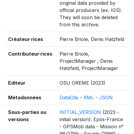
original data provided by
official producers (ex. IGS).
They will soon be deleted
from this archive.
Créateur·rices
Pierre Briole, Denis Hatzfeld
Contributeur·rices
Pierre Briole,
ProjectManager ; Denis
Hatzfeld, ProjectManager
Editeur
OSU OREME (2023)
Métadonnées
DataCite
-
XML
-
JSON
Sous-parties ou
INITIAL_VERSION
(2023 -
versions
initial version): Epos-France
- GPSMob data - Mission n°
96-279b - Egypte (1996) -