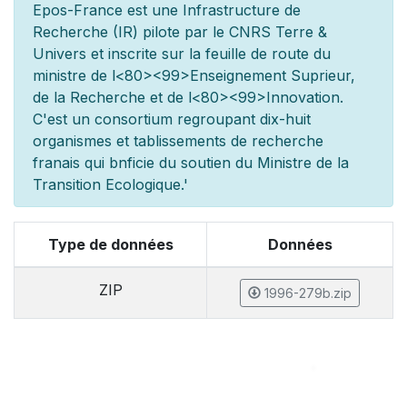
Epos-France est une Infrastructure de
Recherche (IR) pilot
e par le CNRS Terre &
Univers et inscrite sur la feuille de route du
minist
re de l
<80><99>Enseignement Sup
rieur,
de la Recherche et de l
<80><99>Innovation.
C'est un consortium regroupant dix-huit
organismes et
tablissements de recherche
fran
ais qui b
n
ficie du soutien du Minist
re de la
Transition Ecologique.'
Type de données
Données
ZIP
1996-279b.zip