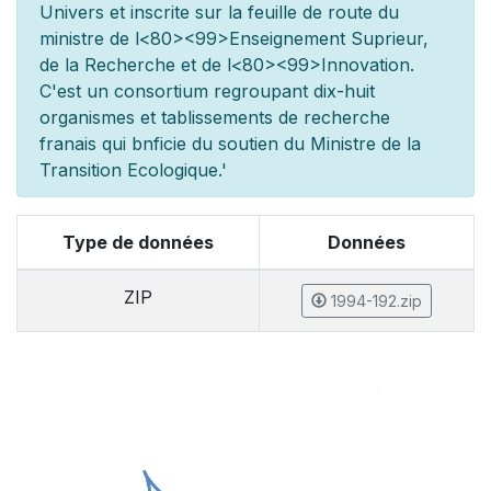
Univers et inscrite sur la feuille de route du
minist
re de l
<80><99>Enseignement Sup
rieur,
de la Recherche et de l
<80><99>Innovation.
C'est un consortium regroupant dix-huit
organismes et
tablissements de recherche
fran
ais qui b
n
ficie du soutien du Minist
re de la
Transition Ecologique.'
Type de données
Données
ZIP
1994-192.zip