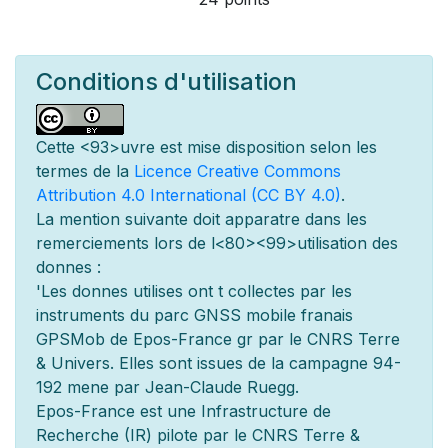
Conditions d'utilisation
Cette
<93>uvre est mise
disposition selon les
termes de la
Licence Creative Commons
Attribution 4.0 International (CC BY 4.0)
.
La mention suivante doit appara
tre dans les
remerciements lors de l
<80><99>utilisation des
donn
es :
'Les donn
es utilis
es ont
t
collect
es par les
instruments du parc GNSS mobile fran
ais
GPSMob de Epos-France g
r
par le CNRS Terre
& Univers. Elles sont issues de la campagne 94-
192 men
e par Jean-Claude Ruegg.
Epos-France est une Infrastructure de
Recherche (IR) pilot
e par le CNRS Terre &