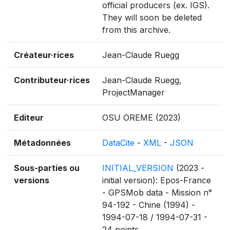
official producers (ex. IGS).
They will soon be deleted
from this archive.
Créateur·rices
Jean-Claude Ruegg
Contributeur·rices
Jean-Claude Ruegg,
ProjectManager
Editeur
OSU OREME (2023)
Métadonnées
DataCite
-
XML
-
JSON
Sous-parties ou
INITIAL_VERSION
(2023 -
versions
initial version): Epos-France
- GPSMob data - Mission n°
94-192 - Chine (1994) -
1994-07-18 / 1994-07-31 -
24 points