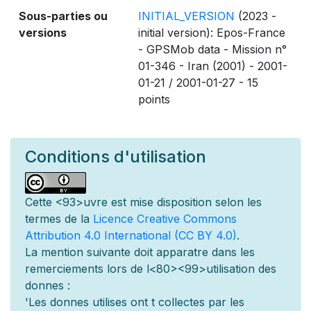
Sous-parties ou
INITIAL_VERSION
(2023 -
versions
initial version): Epos-France
- GPSMob data - Mission n°
01-346 - Iran (2001) - 2001-
01-21 / 2001-01-27 - 15
points
Conditions d'utilisation
Cette
<93>uvre est mise
disposition selon les
termes de la
Licence Creative Commons
Attribution 4.0 International (CC BY 4.0)
.
La mention suivante doit appara
tre dans les
remerciements lors de l
<80><99>utilisation des
donn
es :
'Les donn
es utilis
es ont
t
collect
es par les