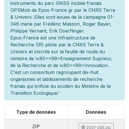
instruments du parc GNSS mobile fran
ais
GPSMob de Epos-France g
r
par le CNRS Terre
& Univers. Elles sont issues de la campagne 01-
346 men
e par Frédéric Masson, Roger Bayer,
Philippe Vernant, Erik Doerflinger.
Epos-France est une Infrastructure de
Recherche (IR) pilot
e par le CNRS Terre &
Univers et inscrite sur la feuille de route du
minist
re de l
<80><99>Enseignement Sup
rieur,
de la Recherche et de l
<80><99>Innovation.
C'est un consortium regroupant dix-huit
organismes et
tablissements de recherche
fran
ais qui b
n
ficie du soutien du Minist
re de la
Transition Ecologique.'
Type de données
Données
ZIP
2001-346.zip