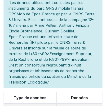
'Les donn
es utilis
es ont
t
collect
es par les
instruments du parc GNSS mobile fran
ais
GPSMob de Epos-France g
r
par le CNRS Terre
& Univers. Elles sont issues de la campagne 12-
167 men
e par Anne Peltier, Anthony Finizola,
Elodie Brothelande, Guilhem Douillet.
Epos-France est une Infrastructure de
Recherche (IR) pilot
e par le CNRS Terre &
Univers et inscrite sur la feuille de route du
minist
re de l
<80><99>Enseignement Sup
rieur,
de la Recherche et de l
<80><99>Innovation.
C'est un consortium regroupant dix-huit
organismes et
tablissements de recherche
fran
ais qui b
n
ficie du soutien du Minist
re de la
Transition Ecologique.'
Type de données
Données