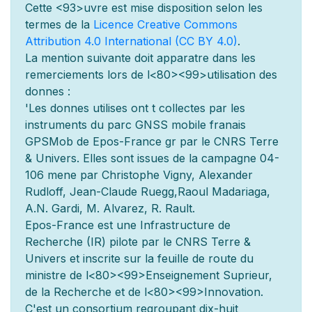
Cette
<93>uvre est mise
disposition selon les
termes de la
Licence Creative Commons
Attribution 4.0 International (CC BY 4.0)
.
La mention suivante doit appara
tre dans les
remerciements lors de l
<80><99>utilisation des
donn
es :
'Les donn
es utilis
es ont
t
collect
es par les
instruments du parc GNSS mobile fran
ais
GPSMob de Epos-France g
r
par le CNRS Terre
& Univers. Elles sont issues de la campagne 04-
106 men
e par Christophe Vigny, Alexander
Rudloff, Jean-Claude Ruegg,Raoul Madariaga,
A.N. Gardi, M. Alvarez, R. Rault.
Epos-France est une Infrastructure de
Recherche (IR) pilot
e par le CNRS Terre &
Univers et inscrite sur la feuille de route du
minist
re de l
<80><99>Enseignement Sup
rieur,
de la Recherche et de l
<80><99>Innovation.
C'est un consortium regroupant dix-huit