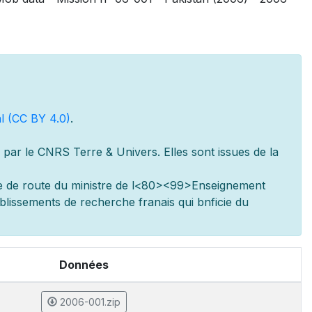
l (CC BY 4.0)
.
par le CNRS Terre & Univers. Elles sont issues de la
e de route du minist
re de l
<80><99>Enseignement
ablissements de recherche fran
ais qui b
n
ficie du
Données
2006-001.zip