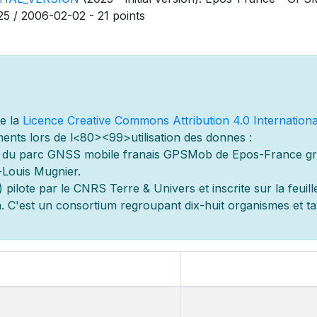
25 / 2006-02-02 - 21 points
de la
Licence Creative Commons Attribution 4.0 Internationa
ents lors de l
<80><99>utilisation des donn
es :
s du parc GNSS mobile fran
ais GPSMob de Epos-France g
r
-Louis Mugnier.
 pilot
e par le CNRS Terre & Univers et inscrite sur la feuill
 C'est un consortium regroupant dix-huit organismes et
t