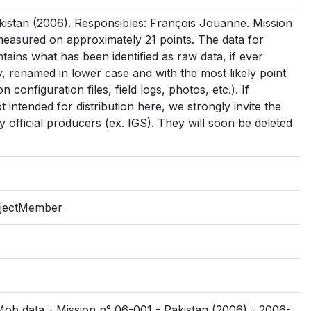
istan (2006). Responsibles: François Jouanne. Mission
easured on approximately 21 points. The data for
ntains what has been identified as raw data, if ever
 day, renamed in lower case and with the most likely point
on configuration files, field logs, photos, etc.). If
intended for distribution here, we strongly invite the
 official producers (ex. IGS). They will soon be deleted
ojectMember
Mob data - Mission n° 06-001 - Pakistan (2006) - 2006-