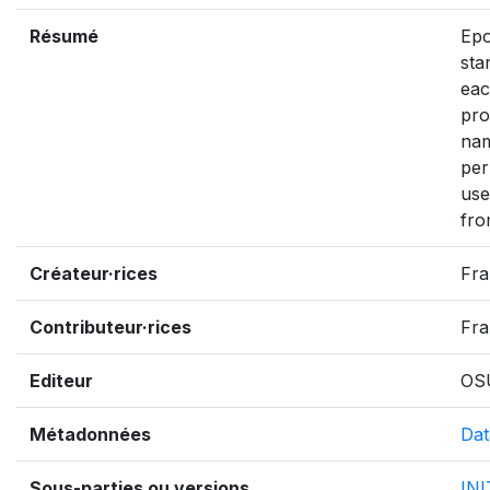
Résumé
Epo
sta
eac
pro
nam
per
use
fro
Créateur·rices
Fra
Contributeur·rices
Fra
Editeur
OS
Métadonnées
Dat
Sous-parties ou versions
IN