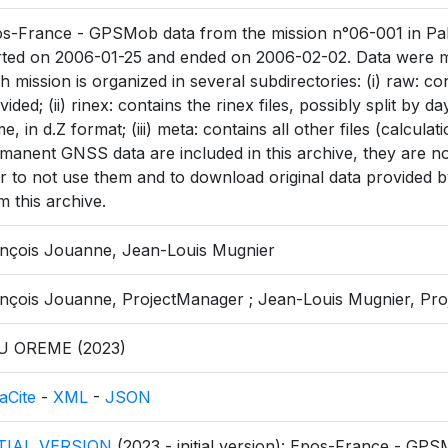
s-France - GPSMob data from the mission n°06-001 in Pak
rted on 2006-01-25 and ended on 2006-02-02. Data were m
h mission is organized in several subdirectories: (i) raw: co
vided; (ii) rinex: contains the rinex files, possibly split by
e, in d.Z format; (iii) meta: contains all other files (calculati
manent GNSS data are included in this archive, they are not 
r to not use them and to download original data provided by
m this archive.
nçois Jouanne, Jean-Louis Mugnier
nçois Jouanne, ProjectManager ; Jean-Louis Mugnier, Pr
U OREME (2023)
aCite
-
XML
-
JSON
ITIAL_VERSION
(2023 - initial version): Epos-France - GPS