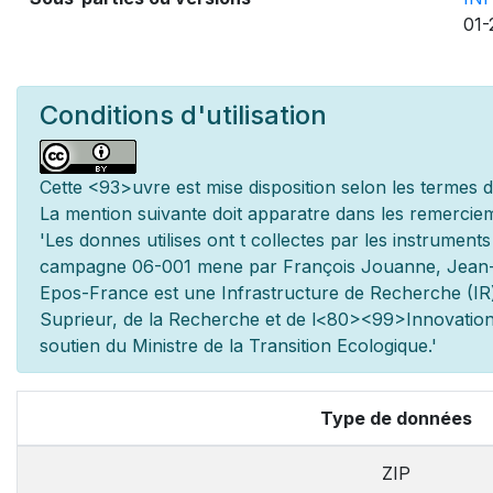
01-
Conditions d'utilisation
Cette
<93>uvre est mise
disposition selon les termes 
La mention suivante doit appara
tre dans les remerciem
'Les donn
es utilis
es ont
t
collect
es par les instrument
campagne 06-001 men
e par François Jouanne, Jean
Epos-France est une Infrastructure de Recherche (IR)
Sup
rieur, de la Recherche et de l
<80><99>Innovation.
soutien du Minist
re de la Transition Ecologique.'
Type de données
ZIP