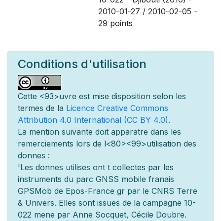
2010-01-27 / 2010-02-05 -
29 points
Conditions d'utilisation
Cette
<93>uvre est mise
disposition selon les
termes de la
Licence Creative Commons
Attribution 4.0 International (CC BY 4.0)
.
La mention suivante doit appara
tre dans les
remerciements lors de l
<80><99>utilisation des
donn
es :
'Les donn
es utilis
es ont
t
collect
es par les
instruments du parc GNSS mobile fran
ais
GPSMob de Epos-France g
r
par le CNRS Terre
& Univers. Elles sont issues de la campagne 10-
022 men
e par Anne Socquet, Cécile Doubre.