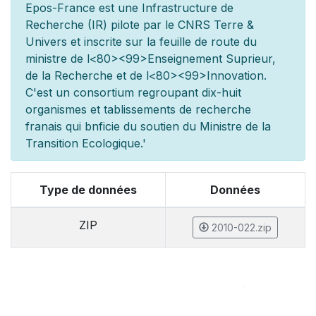
Epos-France est une Infrastructure de
Recherche (IR) pilot
e par le CNRS Terre &
Univers et inscrite sur la feuille de route du
minist
re de l
<80><99>Enseignement Sup
rieur,
de la Recherche et de l
<80><99>Innovation.
C'est un consortium regroupant dix-huit
organismes et
tablissements de recherche
fran
ais qui b
n
ficie du soutien du Minist
re de la
Transition Ecologique.'
Type de données
Données
ZIP
2010-022.zip