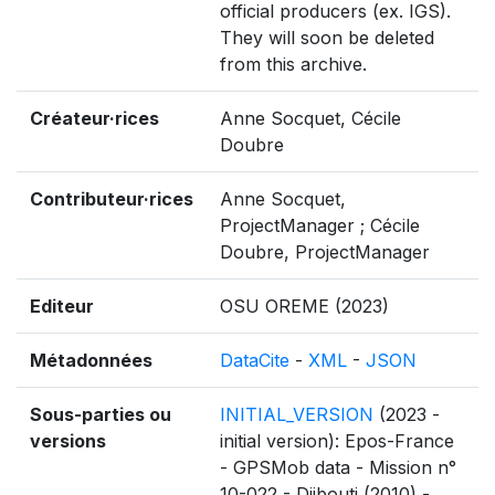
official producers (ex. IGS).
They will soon be deleted
from this archive.
Créateur·rices
Anne Socquet, Cécile
Doubre
Contributeur·rices
Anne Socquet,
ProjectManager ; Cécile
Doubre, ProjectManager
Editeur
OSU OREME (2023)
Métadonnées
DataCite
-
XML
-
JSON
Sous-parties ou
INITIAL_VERSION
(2023 -
versions
initial version): Epos-France
- GPSMob data - Mission n°
10-022 - Djibouti (2010) -