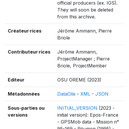
official producers (ex. IGS).
They will soon be deleted
from this archive.
Créateur·rices
Jérôme Ammann, Pierre
Briole
Contributeur·rices
Jérôme Ammann,
ProjectManager ; Pierre
Briole, ProjectMember
Editeur
OSU OREME (2023)
Métadonnées
DataCite
-
XML
-
JSON
Sous-parties ou
INITIAL_VERSION
(2023 -
versions
initial version): Epos-France
- GPSMob data - Mission n°
95-169 - Réunion (1995) -