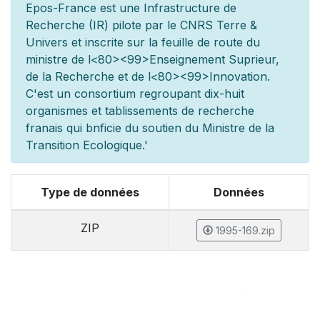
Epos-France est une Infrastructure de
Recherche (IR) pilot
e par le CNRS Terre &
Univers et inscrite sur la feuille de route du
minist
re de l
<80><99>Enseignement Sup
rieur,
de la Recherche et de l
<80><99>Innovation.
C'est un consortium regroupant dix-huit
organismes et
tablissements de recherche
fran
ais qui b
n
ficie du soutien du Minist
re de la
Transition Ecologique.'
Type de données
Données
ZIP
1995-169.zip