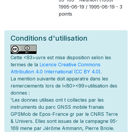
1995-06-19 / 1995-06-19 - 3
points
Conditions d'utilisation
Cette
<93>uvre est mise
disposition selon les
termes de la
Licence Creative Commons
Attribution 4.0 International (CC BY 4.0)
.
La mention suivante doit appara
tre dans les
remerciements lors de l
<80><99>utilisation des
donn
es :
'Les donn
es utilis
es ont
t
collect
es par les
instruments du parc GNSS mobile fran
ais
GPSMob de Epos-France g
r
par le CNRS Terre
& Univers. Elles sont issues de la campagne 95-
169 men
e par Jérôme Ammann, Pierre Briole.