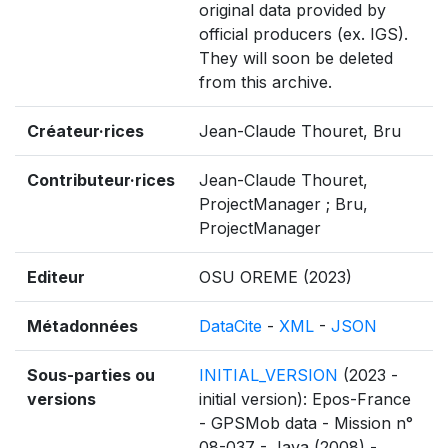
original data provided by
official producers (ex. IGS).
They will soon be deleted
from this archive.
Créateur·rices
Jean-Claude Thouret, Bru
Contributeur·rices
Jean-Claude Thouret,
ProjectManager ; Bru,
ProjectManager
Editeur
OSU OREME (2023)
Métadonnées
DataCite
-
XML
-
JSON
Sous-parties ou
INITIAL_VERSION
(2023 -
versions
initial version): Epos-France
- GPSMob data - Mission n°
08-037 - Java (2008) -