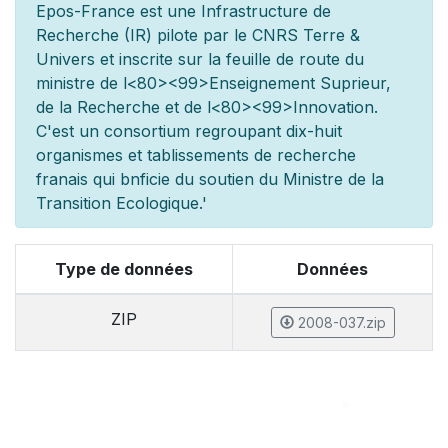
Epos-France est une Infrastructure de
Recherche (IR) pilot
e par le CNRS Terre &
Univers et inscrite sur la feuille de route du
minist
re de l
<80><99>Enseignement Sup
rieur,
de la Recherche et de l
<80><99>Innovation.
C'est un consortium regroupant dix-huit
organismes et
tablissements de recherche
fran
ais qui b
n
ficie du soutien du Minist
re de la
Transition Ecologique.'
Type de données
Données
ZIP
2008-037.zip