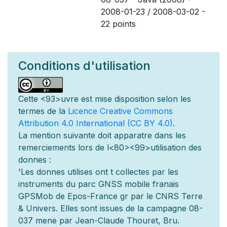
2008-01-23 / 2008-03-02 -
22 points
Conditions d'utilisation
Cette
<93>uvre est mise
disposition selon les
termes de la
Licence Creative Commons
Attribution 4.0 International (CC BY 4.0)
.
La mention suivante doit appara
tre dans les
remerciements lors de l
<80><99>utilisation des
donn
es :
'Les donn
es utilis
es ont
t
collect
es par les
instruments du parc GNSS mobile fran
ais
GPSMob de Epos-France g
r
par le CNRS Terre
& Univers. Elles sont issues de la campagne 08-
037 men
e par Jean-Claude Thouret, Bru.