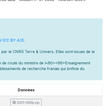
l (CC BY 4.0)
.
par le CNRS Terre & Univers. Elles sont issues de la
e de route du minist
re de l
<80><99>Enseignement
ablissements de recherche fran
ais qui b
n
ficie du
Données
2001-090b.zip