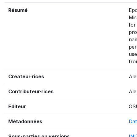
Résumé
Epo
Mis
for
pro
nam
per
use
fro
Créateur·rices
Ale
Contributeur·rices
Ale
Editeur
OS
Métadonnées
Dat
Sous-parties ou versions
IN