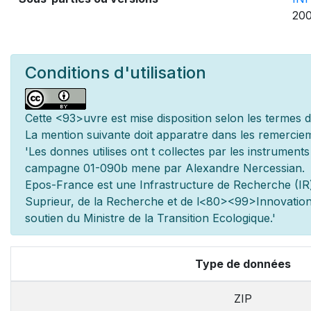
200
Conditions d'utilisation
Cette
<93>uvre est mise
disposition selon les termes 
La mention suivante doit appara
tre dans les remerciem
'Les donn
es utilis
es ont
t
collect
es par les instrument
campagne 01-090b men
e par Alexandre Nercessian.
Epos-France est une Infrastructure de Recherche (IR)
Sup
rieur, de la Recherche et de l
<80><99>Innovation.
soutien du Minist
re de la Transition Ecologique.'
Type de données
ZIP