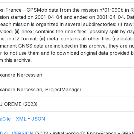
s-France - GPSMob data from the mission n°01-090b in Ré
sion started on 2001-04-04 and ended on 2001-04-04. Dat
 each mission is organized in several subdirectories: (i) raw
vided; (ii) rinex: contains the rinex files, possibly split by
e, in d.Z format; (iii) meta: contains all other files (calculati
manent GNSS data are included in this archive, they are not 
r to not use them and to download original data provided by
m this archive.
xandre Nercessian
xandre Nercessian, ProjectManager
U OREME (2023)
aCite
-
XML
-
JSON
ITIAL_VERSION
(2023 - initial version): Epos-France - GPS