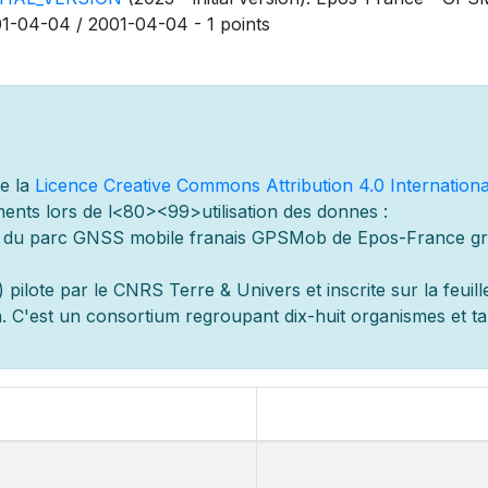
1-04-04 / 2001-04-04 - 1 points
de la
Licence Creative Commons Attribution 4.0 Internationa
ents lors de l
<80><99>utilisation des donn
es :
s du parc GNSS mobile fran
ais GPSMob de Epos-France g
r
 pilot
e par le CNRS Terre & Univers et inscrite sur la feuill
 C'est un consortium regroupant dix-huit organismes et
t