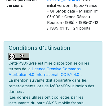
versions
initial version): Epos-France
- GPSMob data - Mission n°
95-009 - Grand Réseau
Réunion (1995) - 1995-01-12
/ 1995-01-13 - 24 points
Conditions d'utilisation
Cette
<93>uvre est mise
disposition selon les
termes de la
Licence Creative Commons
Attribution 4.0 International (CC BY 4.0)
.
La mention suivante doit appara
tre dans les
remerciements lors de l
<80><99>utilisation des
donn
es :
'Les donn
es utilis
es ont
t
collect
es par les
instruments du parc GNSS mobile fran
ais