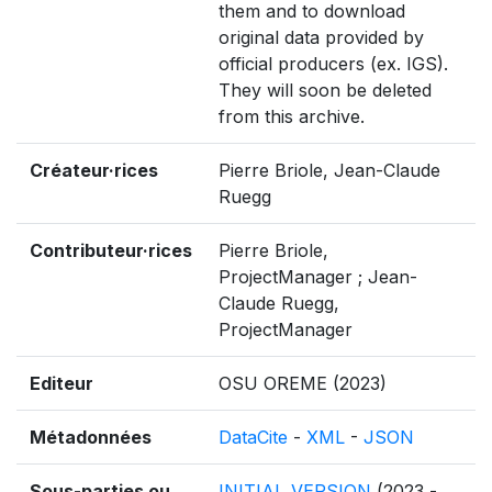
them and to download
original data provided by
official producers (ex. IGS).
They will soon be deleted
from this archive.
Créateur·rices
Pierre Briole, Jean-Claude
Ruegg
Contributeur·rices
Pierre Briole,
ProjectManager ; Jean-
Claude Ruegg,
ProjectManager
Editeur
OSU OREME (2023)
Métadonnées
DataCite
-
XML
-
JSON
Sous-parties ou
INITIAL_VERSION
(2023 -