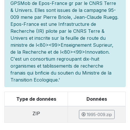
GPSMob de Epos-France g
r
par le CNRS Terre
& Univers. Elles sont issues de la campagne 95-
009 men
e par Pierre Briole, Jean-Claude Ruegg.
Epos-France est une Infrastructure de
Recherche (IR) pilot
e par le CNRS Terre &
Univers et inscrite sur la feuille de route du
minist
re de l
<80><99>Enseignement Sup
rieur,
de la Recherche et de l
<80><99>Innovation.
C'est un consortium regroupant dix-huit
organismes et
tablissements de recherche
fran
ais qui b
n
ficie du soutien du Minist
re de la
Transition Ecologique.'
Type de données
Données
ZIP
1995-009.zip