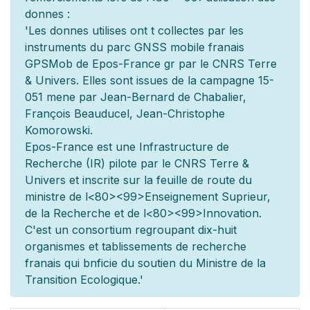
donn
es :
'Les donn
es utilis
es ont
t
collect
es par les
instruments du parc GNSS mobile fran
ais
GPSMob de Epos-France g
r
par le CNRS Terre
& Univers. Elles sont issues de la campagne 15-
051 men
e par Jean-Bernard de Chabalier,
François Beauducel, Jean-Christophe
Komorowski.
Epos-France est une Infrastructure de
Recherche (IR) pilot
e par le CNRS Terre &
Univers et inscrite sur la feuille de route du
minist
re de l
<80><99>Enseignement Sup
rieur,
de la Recherche et de l
<80><99>Innovation.
C'est un consortium regroupant dix-huit
organismes et
tablissements de recherche
fran
ais qui b
n
ficie du soutien du Minist
re de la
Transition Ecologique.'