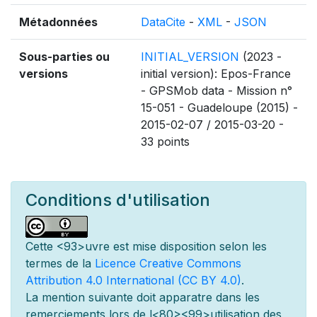
Métadonnées
DataCite
-
XML
-
JSON
Sous-parties ou
INITIAL_VERSION
(2023 -
versions
initial version): Epos-France
- GPSMob data - Mission n°
15-051 - Guadeloupe (2015) -
2015-02-07 / 2015-03-20 -
33 points
Conditions d'utilisation
Cette
<93>uvre est mise
disposition selon les
termes de la
Licence Creative Commons
Attribution 4.0 International (CC BY 4.0)
.
La mention suivante doit appara
tre dans les
remerciements lors de l
<80><99>utilisation des