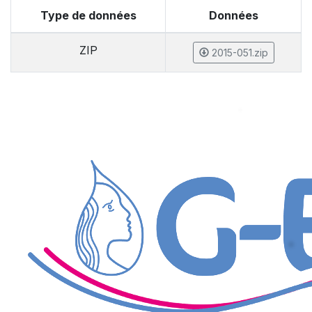
Type de données
Données
ZIP
2015-051.zip