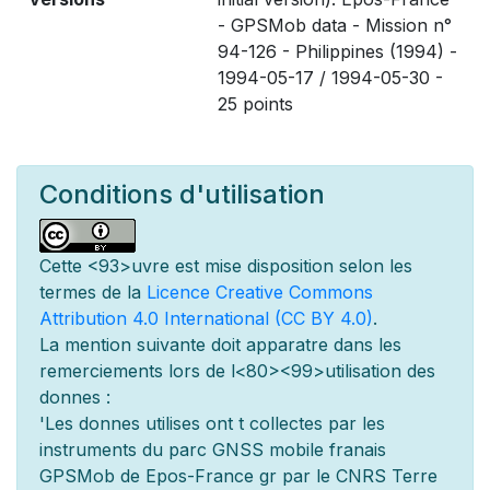
- GPSMob data - Mission n°
94-126 - Philippines (1994) -
1994-05-17 / 1994-05-30 -
25 points
Conditions d'utilisation
Cette
<93>uvre est mise
disposition selon les
termes de la
Licence Creative Commons
Attribution 4.0 International (CC BY 4.0)
.
La mention suivante doit appara
tre dans les
remerciements lors de l
<80><99>utilisation des
donn
es :
'Les donn
es utilis
es ont
t
collect
es par les
instruments du parc GNSS mobile fran
ais
GPSMob de Epos-France g
r
par le CNRS Terre