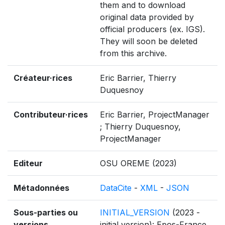
them and to download
original data provided by
official producers (ex. IGS).
They will soon be deleted
from this archive.
Créateur·rices
Eric Barrier, Thierry
Duquesnoy
Contributeur·rices
Eric Barrier, ProjectManager
; Thierry Duquesnoy,
ProjectManager
Editeur
OSU OREME (2023)
Métadonnées
DataCite
-
XML
-
JSON
Sous-parties ou
INITIAL_VERSION
(2023 -
versions
initial version): Epos-France