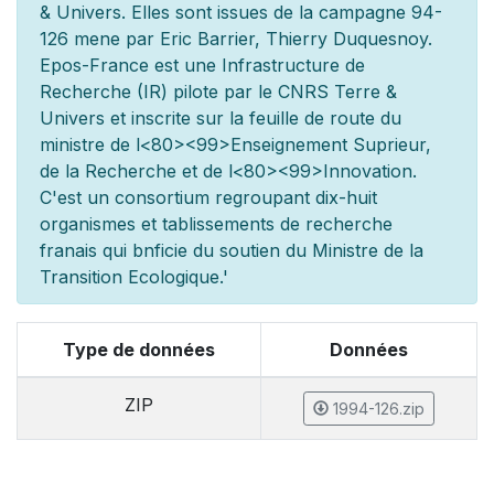
& Univers. Elles sont issues de la campagne 94-
126 men
e par Eric Barrier, Thierry Duquesnoy.
Epos-France est une Infrastructure de
Recherche (IR) pilot
e par le CNRS Terre &
Univers et inscrite sur la feuille de route du
minist
re de l
<80><99>Enseignement Sup
rieur,
de la Recherche et de l
<80><99>Innovation.
C'est un consortium regroupant dix-huit
organismes et
tablissements de recherche
fran
ais qui b
n
ficie du soutien du Minist
re de la
Transition Ecologique.'
Type de données
Données
ZIP
1994-126.zip