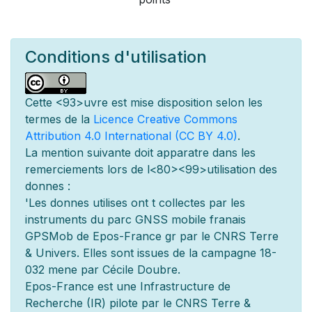
Conditions d'utilisation
Cette
<93>uvre est mise
disposition selon les
termes de la
Licence Creative Commons
Attribution 4.0 International (CC BY 4.0)
.
La mention suivante doit appara
tre dans les
remerciements lors de l
<80><99>utilisation des
donn
es :
'Les donn
es utilis
es ont
t
collect
es par les
instruments du parc GNSS mobile fran
ais
GPSMob de Epos-France g
r
par le CNRS Terre
& Univers. Elles sont issues de la campagne 18-
032 men
e par Cécile Doubre.
Epos-France est une Infrastructure de
Recherche (IR) pilot
e par le CNRS Terre &