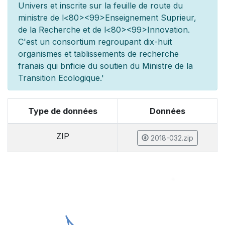
Univers et inscrite sur la feuille de route du
minist
re de l
<80><99>Enseignement Sup
rieur,
de la Recherche et de l
<80><99>Innovation.
C'est un consortium regroupant dix-huit
organismes et
tablissements de recherche
fran
ais qui b
n
ficie du soutien du Minist
re de la
Transition Ecologique.'
Type de données
Données
ZIP
2018-032.zip