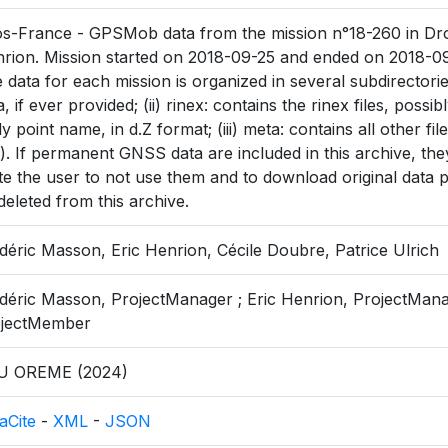
s-France - GPSMob data from the mission n°18-260 in Dro
rion. Mission started on 2018-09-25 and ended on 2018-0
 data for each mission is organized in several subdirectorie
a, if ever provided; (ii) rinex: contains the rinex files, pos
ely point name, in d.Z format; (iii) meta: contains all other fil
.). If permanent GNSS data are included in this archive, the
ite the user to not use them and to download original data p
deleted from this archive.
déric Masson, Eric Henrion, Cécile Doubre, Patrice Ulrich
déric Masson, ProjectManager ; Eric Henrion, ProjectManag
ojectMember
U OREME (2024)
aCite
-
XML
-
JSON