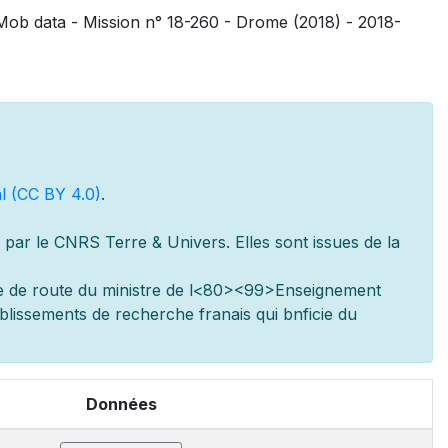
SMob data - Mission n° 18-260 - Drome (2018) - 2018-
l (CC BY 4.0)
.
par le CNRS Terre & Univers. Elles sont issues de la
e de route du minist
re de l
<80><99>Enseignement
ablissements de recherche fran
ais qui b
n
ficie du
Données