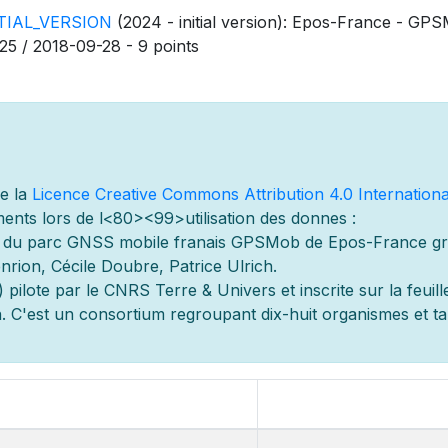
ITIAL_VERSION
(2024 - initial version): Epos-France - GP
25 / 2018-09-28 - 9 points
de la
Licence Creative Commons Attribution 4.0 Internationa
ents lors de l
<80><99>utilisation des donn
es :
s du parc GNSS mobile fran
ais GPSMob de Epos-France g
r
nrion, Cécile Doubre, Patrice Ulrich.
 pilot
e par le CNRS Terre & Univers et inscrite sur la feuill
 C'est un consortium regroupant dix-huit organismes et
t