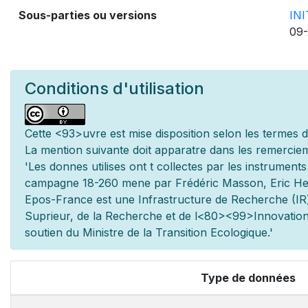
Sous-parties ou versions
IN
09-
Conditions d'utilisation
Cette
<93>uvre est mise
disposition selon les termes 
La mention suivante doit appara
tre dans les remerciem
'Les donn
es utilis
es ont
t
collect
es par les instrument
campagne 18-260 men
e par Frédéric Masson, Eric He
Epos-France est une Infrastructure de Recherche (IR)
Sup
rieur, de la Recherche et de l
<80><99>Innovation.
soutien du Minist
re de la Transition Ecologique.'
Type de données