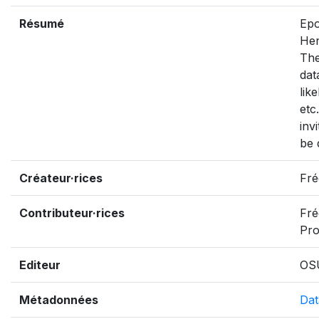
Résumé
Epo
Hen
The
dat
lik
etc
inv
be 
Créateur·rices
Fré
Contributeur·rices
Fré
Pr
Editeur
OS
Métadonnées
Dat