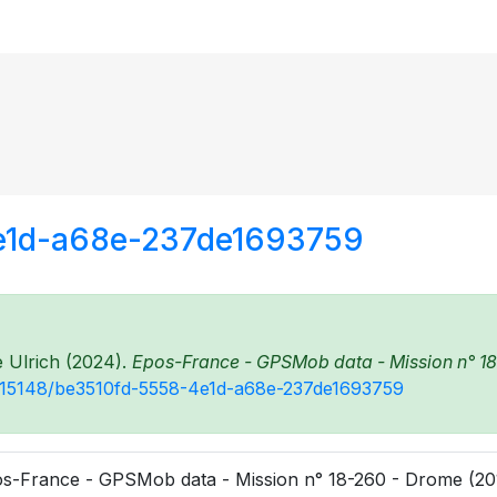
4e1d-a68e-237de1693759
e Ulrich (2024).
Epos-France - GPSMob data - Mission n° 18
10.15148/be3510fd-5558-4e1d-a68e-237de1693759
s-France - GPSMob data - Mission n° 18-260 - Drome (201