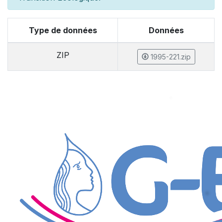
Type de données
Données
ZIP
1995-221.zip