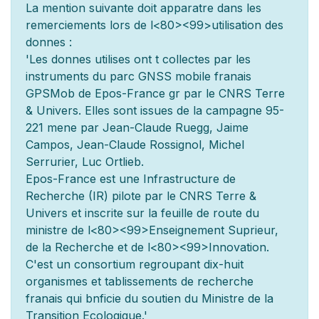
La mention suivante doit appara
tre dans les
remerciements lors de l
<80><99>utilisation des
donn
es :
'Les donn
es utilis
es ont
t
collect
es par les
instruments du parc GNSS mobile fran
ais
GPSMob de Epos-France g
r
par le CNRS Terre
& Univers. Elles sont issues de la campagne 95-
221 men
e par Jean-Claude Ruegg, Jaime
Campos, Jean-Claude Rossignol, Michel
Serrurier, Luc Ortlieb.
Epos-France est une Infrastructure de
Recherche (IR) pilot
e par le CNRS Terre &
Univers et inscrite sur la feuille de route du
minist
re de l
<80><99>Enseignement Sup
rieur,
de la Recherche et de l
<80><99>Innovation.
C'est un consortium regroupant dix-huit
organismes et
tablissements de recherche
fran
ais qui b
n
ficie du soutien du Minist
re de la
Transition Ecologique.'