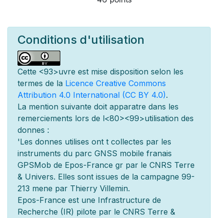
Conditions d'utilisation
Cette
<93>uvre est mise
disposition selon les
termes de la
Licence Creative Commons
Attribution 4.0 International (CC BY 4.0)
.
La mention suivante doit appara
tre dans les
remerciements lors de l
<80><99>utilisation des
donn
es :
'Les donn
es utilis
es ont
t
collect
es par les
instruments du parc GNSS mobile fran
ais
GPSMob de Epos-France g
r
par le CNRS Terre
& Univers. Elles sont issues de la campagne 99-
213 men
e par Thierry Villemin.
Epos-France est une Infrastructure de
Recherche (IR) pilot
e par le CNRS Terre &