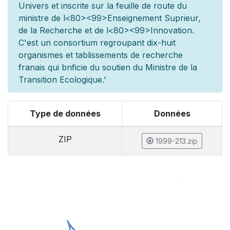
Univers et inscrite sur la feuille de route du
minist
re de l
<80><99>Enseignement Sup
rieur,
de la Recherche et de l
<80><99>Innovation.
C'est un consortium regroupant dix-huit
organismes et
tablissements de recherche
fran
ais qui b
n
ficie du soutien du Minist
re de la
Transition Ecologique.'
Type de données
Données
ZIP
1999-213.zip