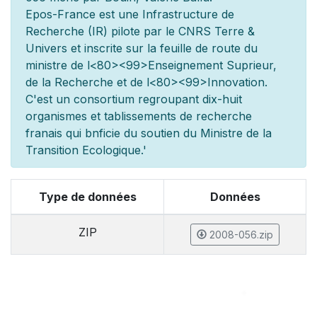
Epos-France est une Infrastructure de
Recherche (IR) pilot
e par le CNRS Terre &
Univers et inscrite sur la feuille de route du
minist
re de l
<80><99>Enseignement Sup
rieur,
de la Recherche et de l
<80><99>Innovation.
C'est un consortium regroupant dix-huit
organismes et
tablissements de recherche
fran
ais qui b
n
ficie du soutien du Minist
re de la
Transition Ecologique.'
Type de données
Données
ZIP
2008-056.zip