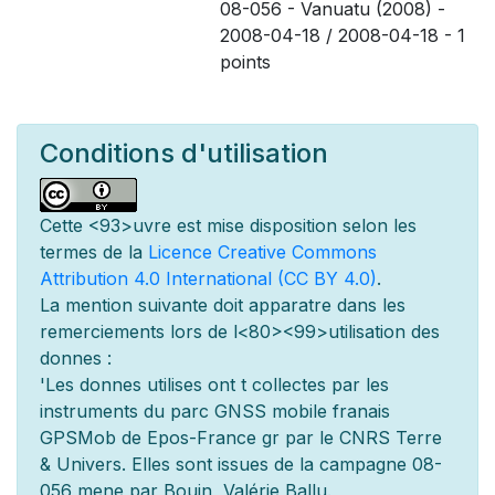
08-056 - Vanuatu (2008) -
2008-04-18 / 2008-04-18 - 1
points
Conditions d'utilisation
Cette
<93>uvre est mise
disposition selon les
termes de la
Licence Creative Commons
Attribution 4.0 International (CC BY 4.0)
.
La mention suivante doit appara
tre dans les
remerciements lors de l
<80><99>utilisation des
donn
es :
'Les donn
es utilis
es ont
t
collect
es par les
instruments du parc GNSS mobile fran
ais
GPSMob de Epos-France g
r
par le CNRS Terre
& Univers. Elles sont issues de la campagne 08-
056 men
e par Bouin, Valérie Ballu.