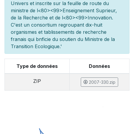
Univers et inscrite sur la feuille de route du
minist
re de l
<80><99>Enseignement Sup
rieur,
de la Recherche et de l
<80><99>Innovation.
C'est un consortium regroupant dix-huit
organismes et
tablissements de recherche
fran
ais qui b
n
ficie du soutien du Minist
re de la
Transition Ecologique.'
Type de données
Données
ZIP
2007-330.zip