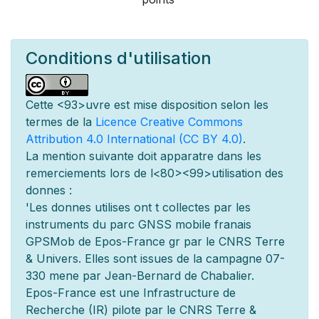
Conditions d'utilisation
Cette
<93>uvre est mise
disposition selon les
termes de la
Licence Creative Commons
Attribution 4.0 International (CC BY 4.0)
.
La mention suivante doit appara
tre dans les
remerciements lors de l
<80><99>utilisation des
donn
es :
'Les donn
es utilis
es ont
t
collect
es par les
instruments du parc GNSS mobile fran
ais
GPSMob de Epos-France g
r
par le CNRS Terre
& Univers. Elles sont issues de la campagne 07-
330 men
e par Jean-Bernard de Chabalier.
Epos-France est une Infrastructure de
Recherche (IR) pilot
e par le CNRS Terre &