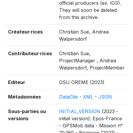
official producers (ex. IGS).
They will soon be deleted
from this archive.
Créateur·rices
Christian Sue, Andrea
Walpersdorf
Contributeur·rices
Christian Sue,
ProjectManager ; Andrea
Walpersdorf, ProjectMember
Editeur
OSU OREME (2023)
Métadonnées
DataCite
-
XML
-
JSON
Sous-parties ou
INITIAL_VERSION
(2023 -
versions
initial version): Epos-France
- GPSMob data - Mission n°
21-160 - Briançon (2021) -