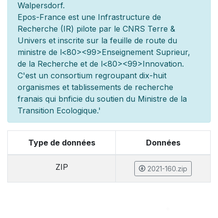
Walpersdorf.
Epos-France est une Infrastructure de
Recherche (IR) pilot
e par le CNRS Terre &
Univers et inscrite sur la feuille de route du
minist
re de l
<80><99>Enseignement Sup
rieur,
de la Recherche et de l
<80><99>Innovation.
C'est un consortium regroupant dix-huit
organismes et
tablissements de recherche
fran
ais qui b
n
ficie du soutien du Minist
re de la
Transition Ecologique.'
Type de données
Données
ZIP
2021-160.zip