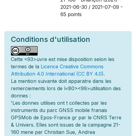
2021-06-30 / 2021-07-09 -
65 points
Conditions d'utilisation
Cette
<93>uvre est mise
disposition selon les
termes de la
Licence Creative Commons
Attribution 4.0 International (CC BY 4.0)
.
La mention suivante doit appara
tre dans les
remerciements lors de l
<80><99>utilisation des
donn
es :
'Les donn
es utilis
es ont
t
collect
es par les
instruments du parc GNSS mobile fran
ais
GPSMob de Epos-France g
r
par le CNRS Terre
& Univers. Elles sont issues de la campagne 21-
160 men
e par Christian Sue, Andrea