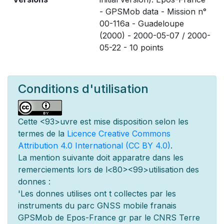
- GPSMob data - Mission n°
00-116a - Guadeloupe
(2000) - 2000-05-07 / 2000-
05-22 - 10 points
Conditions d'utilisation
Cette
<93>uvre est mise
disposition selon les
termes de la
Licence Creative Commons
Attribution 4.0 International (CC BY 4.0)
.
La mention suivante doit appara
tre dans les
remerciements lors de l
<80><99>utilisation des
donn
es :
'Les donn
es utilis
es ont
t
collect
es par les
instruments du parc GNSS mobile fran
ais
GPSMob de Epos-France g
r
par le CNRS Terre