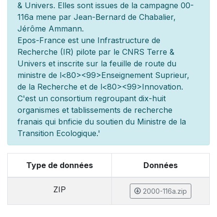
& Univers. Elles sont issues de la campagne 00-
116a men
e par Jean-Bernard de Chabalier,
Jérôme Ammann.
Epos-France est une Infrastructure de
Recherche (IR) pilot
e par le CNRS Terre &
Univers et inscrite sur la feuille de route du
minist
re de l
<80><99>Enseignement Sup
rieur,
de la Recherche et de l
<80><99>Innovation.
C'est un consortium regroupant dix-huit
organismes et
tablissements de recherche
fran
ais qui b
n
ficie du soutien du Minist
re de la
Transition Ecologique.'
Type de données
Données
ZIP
2000-116a.zip