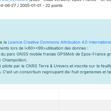
4-06-27 / 2005-01-01 - 22 points
de la
Licence Creative Commons Attribution 4.0 Internationa
ents lors de l
<80><99>utilisation des donn
es :
s du parc GNSS mobile fran
ais GPSMob de Epos-France g
r
c Champollion.
 pilot
e par le CNRS Terre & Univers et inscrite sur la feuill
 C'est un consortium regroupant dix-huit organismes et
t