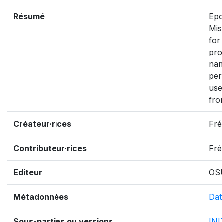
Résumé
Epo
Mis
for
pro
nam
per
use
fro
Créateur·rices
Fré
Contributeur·rices
Fré
Editeur
OS
Métadonnées
Dat
Sous-parties ou versions
IN