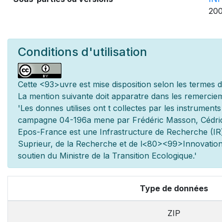
200
Conditions d'utilisation
Cette
<93>uvre est mise
disposition selon les termes 
La mention suivante doit appara
tre dans les remerciem
'Les donn
es utilis
es ont
t
collect
es par les instrument
campagne 04-196a men
e par Frédéric Masson, Cédri
Epos-France est une Infrastructure de Recherche (IR)
Sup
rieur, de la Recherche et de l
<80><99>Innovation.
soutien du Minist
re de la Transition Ecologique.'
Type de données
ZIP