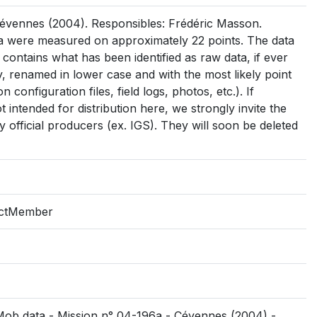
évennes (2004). Responsibles: Frédéric Masson.
a were measured on approximately 22 points. The data
: contains what has been identified as raw data, if ever
 day, renamed in lower case and with the most likely point
on configuration files, field logs, photos, etc.). If
intended for distribution here, we strongly invite the
 official producers (ex. IGS). They will soon be deleted
jectMember
SMob data - Mission n° 04-196a - Cévennes (2004) -