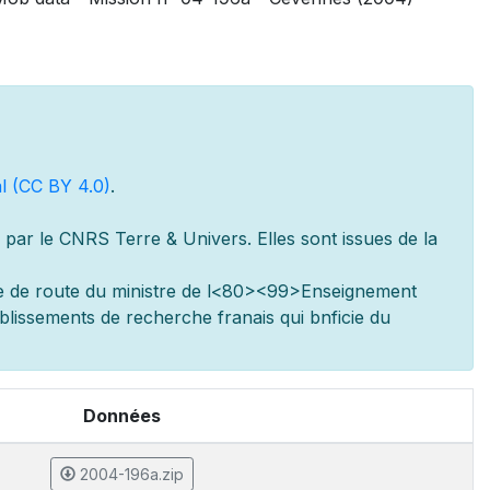
l (CC BY 4.0)
.
par le CNRS Terre & Univers. Elles sont issues de la
e de route du minist
re de l
<80><99>Enseignement
ablissements de recherche fran
ais qui b
n
ficie du
Données
2004-196a.zip