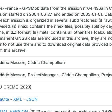
s-France - GPSMob data from the mission n°04-196a in C
sion started on 2004-06-27 and ended on 2005-01-01. Dat
 each mission is organized in several subdirectories: (i) raw
vided; (ii) rinex: contains the rinex files, possibly split by
e, in d.Z format; (iii) meta: contains all other files (calculati
manent GNSS data are included in this archive, they are not 
r to not use them and to download original data provided by
m this archive.
déric Masson, Cédric Champollion
déric Masson, ProjectManager ; Cédric Champollion, Pro
U OREME (2023)
aCite
-
XML
-
JSON
ITIAL_VERSION
(2023 - initial version): Epos-France - GP