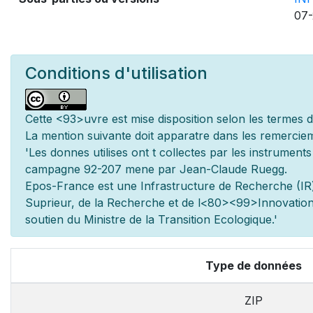
07-
Conditions d'utilisation
Cette
<93>uvre est mise
disposition selon les termes 
La mention suivante doit appara
tre dans les remerciem
'Les donn
es utilis
es ont
t
collect
es par les instrument
campagne 92-207 men
e par Jean-Claude Ruegg.
Epos-France est une Infrastructure de Recherche (IR)
Sup
rieur, de la Recherche et de l
<80><99>Innovation.
soutien du Minist
re de la Transition Ecologique.'
Type de données
ZIP