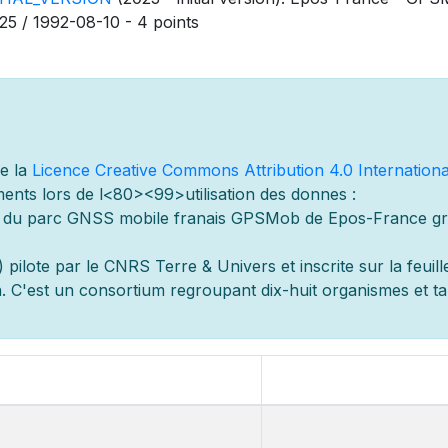
25 / 1992-08-10 - 4 points
de la
Licence Creative Commons Attribution 4.0 Internationa
ents lors de l
<80><99>utilisation des donn
es :
s du parc GNSS mobile fran
ais GPSMob de Epos-France g
r
 pilot
e par le CNRS Terre & Univers et inscrite sur la feuill
 C'est un consortium regroupant dix-huit organismes et
t