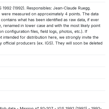
 1992 (1992). Responsibles: Jean-Claude Ruegg.
a were measured on approximately 4 points. The data
: contains what has been identified as raw data, if ever
 day, renamed in lower case and with the most likely point
on configuration files, field logs, photos, etc.). If
intended for distribution here, we strongly invite the
 official producers (ex. IGS). They will soon be deleted
Mob data - Mission n° 92-207 - IGS 1992 (1992) - 1992-