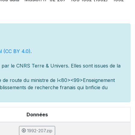
l (CC BY 4.0)
.
par le CNRS Terre & Univers. Elles sont issues de la
e de route du minist
re de l
<80><99>Enseignement
ablissements de recherche fran
ais qui b
n
ficie du
Données
1992-207.zip