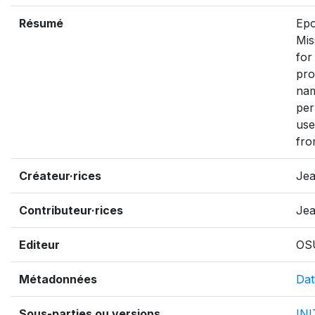
Résumé
Epo
Mis
for
pro
nam
per
use
fro
Créateur·rices
Jea
Contributeur·rices
Jea
Editeur
OS
Métadonnées
Dat
Sous-parties ou versions
IN