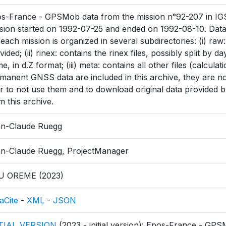
s-France - GPSMob data from the mission n°92-207 in IGS
sion started on 1992-07-25 and ended on 1992-08-10. Dat
 each mission is organized in several subdirectories: (i) raw
vided; (ii) rinex: contains the rinex files, possibly split by
e, in d.Z format; (iii) meta: contains all other files (calculati
manent GNSS data are included in this archive, they are not 
r to not use them and to download original data provided by
m this archive.
n-Claude Ruegg
n-Claude Ruegg, ProjectManager
U OREME (2023)
aCite
-
XML
-
JSON
ITIAL_VERSION
(2023 - initial version): Epos-France - GPS