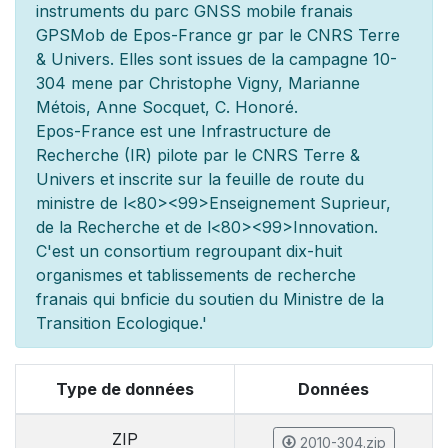
instruments du parc GNSS mobile fran
ais
GPSMob de Epos-France g
r
par le CNRS Terre
& Univers. Elles sont issues de la campagne 10-
304 men
e par Christophe Vigny, Marianne
Métois, Anne Socquet, C. Honoré.
Epos-France est une Infrastructure de
Recherche (IR) pilot
e par le CNRS Terre &
Univers et inscrite sur la feuille de route du
minist
re de l
<80><99>Enseignement Sup
rieur,
de la Recherche et de l
<80><99>Innovation.
C'est un consortium regroupant dix-huit
organismes et
tablissements de recherche
fran
ais qui b
n
ficie du soutien du Minist
re de la
Transition Ecologique.'
Type de données
Données
ZIP
2010-304.zip