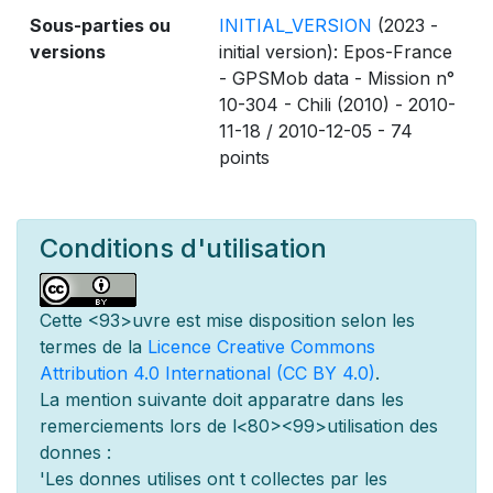
Sous-parties ou
INITIAL_VERSION
(2023 -
versions
initial version): Epos-France
- GPSMob data - Mission n°
10-304 - Chili (2010) - 2010-
11-18 / 2010-12-05 - 74
points
Conditions d'utilisation
Cette
<93>uvre est mise
disposition selon les
termes de la
Licence Creative Commons
Attribution 4.0 International (CC BY 4.0)
.
La mention suivante doit appara
tre dans les
remerciements lors de l
<80><99>utilisation des
donn
es :
'Les donn
es utilis
es ont
t
collect
es par les