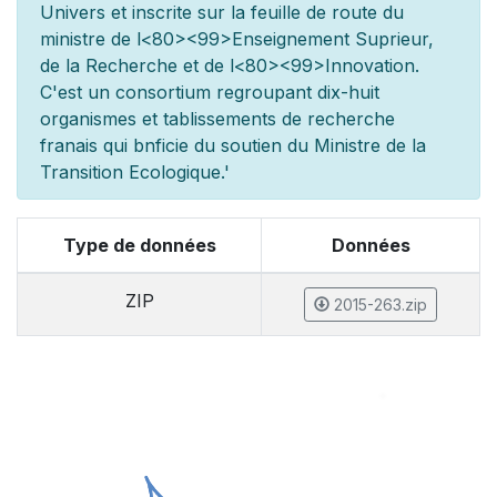
Univers et inscrite sur la feuille de route du
minist
re de l
<80><99>Enseignement Sup
rieur,
de la Recherche et de l
<80><99>Innovation.
C'est un consortium regroupant dix-huit
organismes et
tablissements de recherche
fran
ais qui b
n
ficie du soutien du Minist
re de la
Transition Ecologique.'
Type de données
Données
ZIP
2015-263.zip