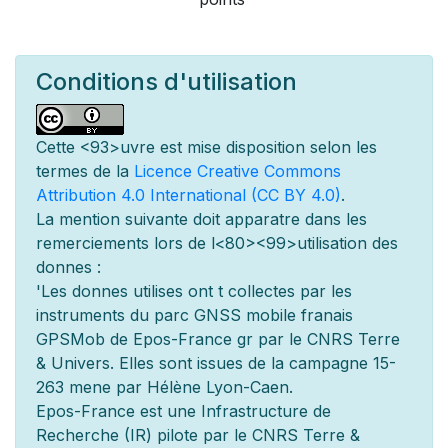
Conditions d'utilisation
Cette
<93>uvre est mise
disposition selon les
termes de la
Licence Creative Commons
Attribution 4.0 International (CC BY 4.0)
.
La mention suivante doit appara
tre dans les
remerciements lors de l
<80><99>utilisation des
donn
es :
'Les donn
es utilis
es ont
t
collect
es par les
instruments du parc GNSS mobile fran
ais
GPSMob de Epos-France g
r
par le CNRS Terre
& Univers. Elles sont issues de la campagne 15-
263 men
e par Hélène Lyon-Caen.
Epos-France est une Infrastructure de
Recherche (IR) pilot
e par le CNRS Terre &