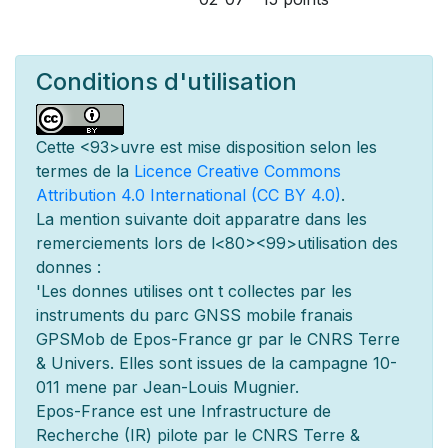
Conditions d'utilisation
Cette
<93>uvre est mise
disposition selon les
termes de la
Licence Creative Commons
Attribution 4.0 International (CC BY 4.0)
.
La mention suivante doit appara
tre dans les
remerciements lors de l
<80><99>utilisation des
donn
es :
'Les donn
es utilis
es ont
t
collect
es par les
instruments du parc GNSS mobile fran
ais
GPSMob de Epos-France g
r
par le CNRS Terre
& Univers. Elles sont issues de la campagne 10-
011 men
e par Jean-Louis Mugnier.
Epos-France est une Infrastructure de
Recherche (IR) pilot
e par le CNRS Terre &