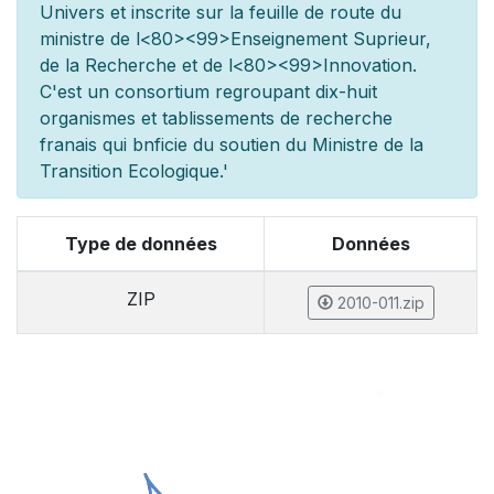
Univers et inscrite sur la feuille de route du
minist
re de l
<80><99>Enseignement Sup
rieur,
de la Recherche et de l
<80><99>Innovation.
C'est un consortium regroupant dix-huit
organismes et
tablissements de recherche
fran
ais qui b
n
ficie du soutien du Minist
re de la
Transition Ecologique.'
Type de données
Données
ZIP
2010-011.zip