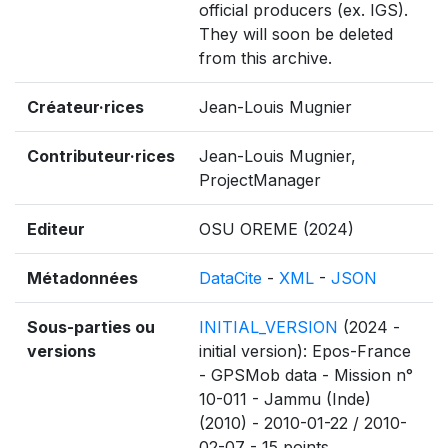
official producers (ex. IGS).
They will soon be deleted
from this archive.
Créateur·rices
Jean-Louis Mugnier
Contributeur·rices
Jean-Louis Mugnier,
ProjectManager
Editeur
OSU OREME (2024)
Métadonnées
DataCite
-
XML
-
JSON
Sous-parties ou
INITIAL_VERSION
(2024 -
versions
initial version): Epos-France
- GPSMob data - Mission n°
10-011 - Jammu (Inde)
(2010) - 2010-01-22 / 2010-
02-07 - 15 points