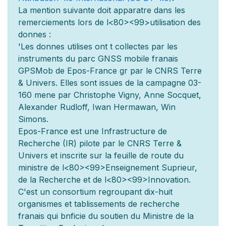
La mention suivante doit appara
tre dans les
remerciements lors de l
<80><99>utilisation des
donn
es :
'Les donn
es utilis
es ont
t
collect
es par les
instruments du parc GNSS mobile fran
ais
GPSMob de Epos-France g
r
par le CNRS Terre
& Univers. Elles sont issues de la campagne 03-
160 men
e par Christophe Vigny, Anne Socquet,
Alexander Rudloff, Iwan Hermawan, Win
Simons.
Epos-France est une Infrastructure de
Recherche (IR) pilot
e par le CNRS Terre &
Univers et inscrite sur la feuille de route du
minist
re de l
<80><99>Enseignement Sup
rieur,
de la Recherche et de l
<80><99>Innovation.
C'est un consortium regroupant dix-huit
organismes et
tablissements de recherche
fran
ais qui b
n
ficie du soutien du Minist
re de la