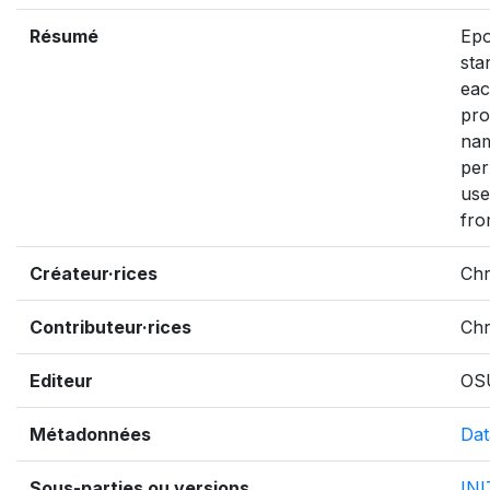
Résumé
Epo
sta
eac
pro
nam
per
use
fro
Créateur·rices
Chr
Contributeur·rices
Chr
Editeur
OS
Métadonnées
Dat
Sous-parties ou versions
IN