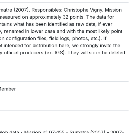
tra (2007). Responsibles: Christophe Vigny. Mission
easured on approximately 32 points. The data for
ntains what has been identified as raw data, if ever
 day, renamed in lower case and with the most likely point
on configuration files, field logs, photos, etc.). If
intended for distribution here, we strongly invite the
 official producers (ex. IGS). They will soon be deleted
tMember
SMob data - Mission n° 07-155 - Sumatra (2007) - 2007-