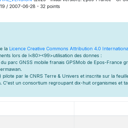
19 / 2007-06-28 - 32 points
de la
Licence Creative Commons Attribution 4.0 Internationa
ents lors de l
<80><99>utilisation des donn
es :
s du parc GNSS mobile fran
ais GPSMob de Epos-France g
r
 Hermawan.
 pilot
e par le CNRS Terre & Univers et inscrite sur la feuill
 C'est un consortium regroupant dix-huit organismes et
t