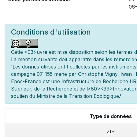
06-
Conditions d'utilisation
Cette
<93>uvre est mise
disposition selon les termes 
La mention suivante doit appara
tre dans les remerciem
'Les donn
es utilis
es ont
t
collect
es par les instrument
campagne 07-155 men
e par Christophe Vigny, Iwan
Epos-France est une Infrastructure de Recherche (IR)
Sup
rieur, de la Recherche et de l
<80><99>Innovation.
soutien du Minist
re de la Transition Ecologique.'
Type de données
ZIP