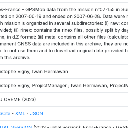
s-France - GPSMob data from the mission n°07-155 in Suma
rted on 2007-06-19 and ended on 2007-06-28. Data were m
h mission is organized in several subdirectories: (i) raw: co
vided; (ii) rinex: contains the rinex files, possibly split by
e, in d.Z format; (iii) meta: contains all other files (calculati
manent GNSS data are included in this archive, they are not 
r to not use them and to download original data provided by
m this archive.
istophe Vigny, Iwan Hermawan
istophe Vigny, ProjectManager ; Iwan Hermawan, Projec
U OREME (2023)
aCite
-
XML
-
JSON
ITIAL_VERSION
(2023 - initial version): Epos-France - GP