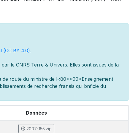
l (CC BY 4.0)
.
par le CNRS Terre & Univers. Elles sont issues de la
e de route du minist
re de l
<80><99>Enseignement
ablissements de recherche fran
ais qui b
n
ficie du
Données
2007-155.zip