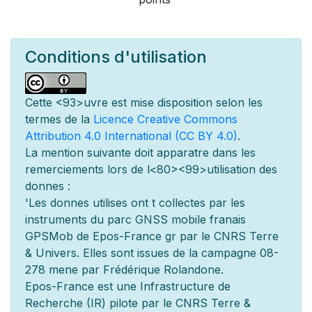
Conditions d'utilisation
Cette
<93>uvre est mise
disposition selon les
termes de la
Licence Creative Commons
Attribution 4.0 International (CC BY 4.0)
.
La mention suivante doit appara
tre dans les
remerciements lors de l
<80><99>utilisation des
donn
es :
'Les donn
es utilis
es ont
t
collect
es par les
instruments du parc GNSS mobile fran
ais
GPSMob de Epos-France g
r
par le CNRS Terre
& Univers. Elles sont issues de la campagne 08-
278 men
e par Frédérique Rolandone.
Epos-France est une Infrastructure de
Recherche (IR) pilot
e par le CNRS Terre &