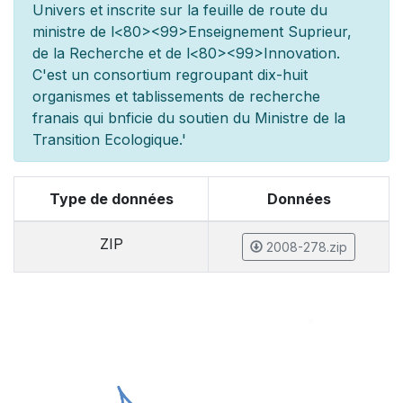
Univers et inscrite sur la feuille de route du
minist
re de l
<80><99>Enseignement Sup
rieur,
de la Recherche et de l
<80><99>Innovation.
C'est un consortium regroupant dix-huit
organismes et
tablissements de recherche
fran
ais qui b
n
ficie du soutien du Minist
re de la
Transition Ecologique.'
Type de données
Données
ZIP
2008-278.zip