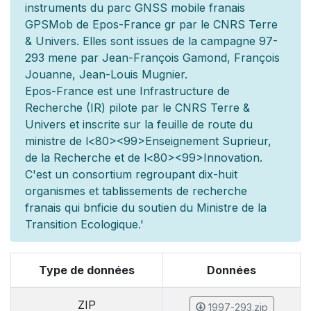
instruments du parc GNSS mobile fran
ais
GPSMob de Epos-France g
r
par le CNRS Terre
& Univers. Elles sont issues de la campagne 97-
293 men
e par Jean-François Gamond, François
Jouanne, Jean-Louis Mugnier.
Epos-France est une Infrastructure de
Recherche (IR) pilot
e par le CNRS Terre &
Univers et inscrite sur la feuille de route du
minist
re de l
<80><99>Enseignement Sup
rieur,
de la Recherche et de l
<80><99>Innovation.
C'est un consortium regroupant dix-huit
organismes et
tablissements de recherche
fran
ais qui b
n
ficie du soutien du Minist
re de la
Transition Ecologique.'
Type de données
Données
ZIP
1997-293.zip