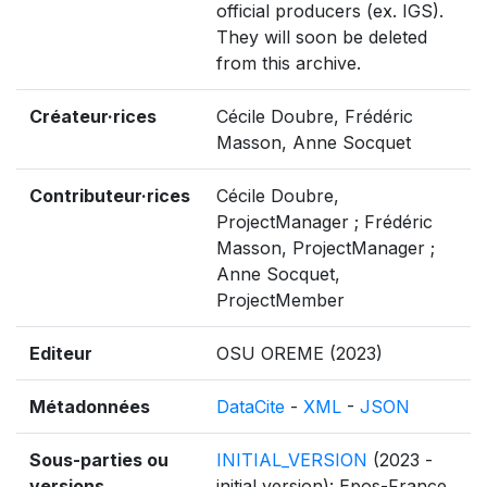
official producers (ex. IGS).
They will soon be deleted
from this archive.
Créateur·rices
Cécile Doubre, Frédéric
Masson, Anne Socquet
Contributeur·rices
Cécile Doubre,
ProjectManager ; Frédéric
Masson, ProjectManager ;
Anne Socquet,
ProjectMember
Editeur
OSU OREME (2023)
Métadonnées
DataCite
-
XML
-
JSON
Sous-parties ou
INITIAL_VERSION
(2023 -
versions
initial version): Epos-France