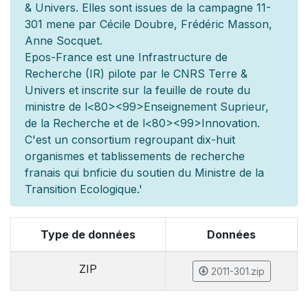
& Univers. Elles sont issues de la campagne 11-
301 men
e par Cécile Doubre, Frédéric Masson,
Anne Socquet.
Epos-France est une Infrastructure de
Recherche (IR) pilot
e par le CNRS Terre &
Univers et inscrite sur la feuille de route du
minist
re de l
<80><99>Enseignement Sup
rieur,
de la Recherche et de l
<80><99>Innovation.
C'est un consortium regroupant dix-huit
organismes et
tablissements de recherche
fran
ais qui b
n
ficie du soutien du Minist
re de la
Transition Ecologique.'
Type de données
Données
ZIP
2011-301.zip