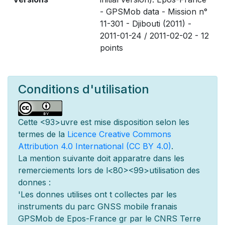
- GPSMob data - Mission n°
11-301 - Djibouti (2011) -
2011-01-24 / 2011-02-02 - 12
points
Conditions d'utilisation
Cette
<93>uvre est mise
disposition selon les
termes de la
Licence Creative Commons
Attribution 4.0 International (CC BY 4.0)
.
La mention suivante doit appara
tre dans les
remerciements lors de l
<80><99>utilisation des
donn
es :
'Les donn
es utilis
es ont
t
collect
es par les
instruments du parc GNSS mobile fran
ais
GPSMob de Epos-France g
r
par le CNRS Terre