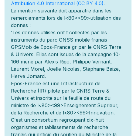
Attribution 4.0 International (CC BY 4.0)
.
La mention suivante doit appara
tre dans les
remerciements lors de l
<80><99>utilisation des
donn
es :
'Les donn
es utilis
es ont
t
collect
es par les
instruments du parc GNSS mobile fran
ais
GPSMob de Epos-France g
r
par le CNRS Terre
& Univers. Elles sont issues de la campagne 10-
166 men
e par Alexis Rigo, Philippe Vernant,
Laurent Morel, Joelle Nicolas, Stéphane Baize,
Hervé Jomard.
Epos-France est une Infrastructure de
Recherche (IR) pilot
e par le CNRS Terre &
Univers et inscrite sur la feuille de route du
minist
re de l
<80><99>Enseignement Sup
rieur,
de la Recherche et de l
<80><99>Innovation.
C'est un consortium regroupant dix-huit
organismes et
tablissements de recherche
fran
ais qui b
n
ficie du soutien du Minist
re de la