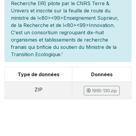
Recherche (IR) pilot
e par le CNRS Terre &
Univers et inscrite sur la feuille de route du
minist
re de l
<80><99>Enseignement Sup
rieur,
de la Recherche et de l
<80><99>Innovation.
C'est un consortium regroupant dix-huit
organismes et
tablissements de recherche
fran
ais qui b
n
ficie du soutien du Minist
re de la
Transition Ecologique.'
Type de données
Données
ZIP
1995-130.zip