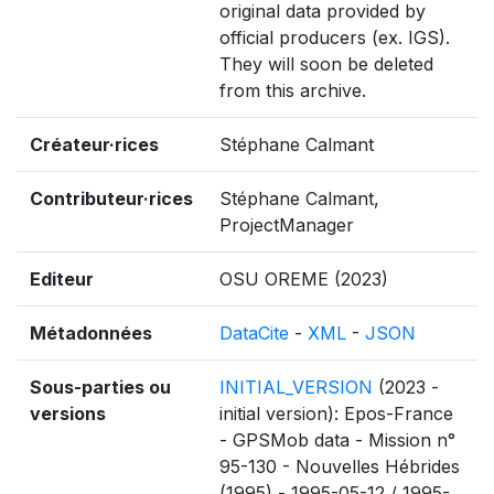
original data provided by
official producers (ex. IGS).
They will soon be deleted
from this archive.
Créateur·rices
Stéphane Calmant
Contributeur·rices
Stéphane Calmant,
ProjectManager
Editeur
OSU OREME (2023)
Métadonnées
DataCite
-
XML
-
JSON
Sous-parties ou
INITIAL_VERSION
(2023 -
versions
initial version): Epos-France
- GPSMob data - Mission n°
95-130 - Nouvelles Hébrides
(1995) - 1995-05-12 / 1995-