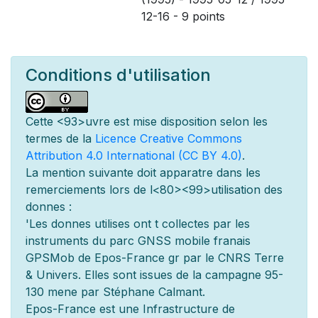
12-16 - 9 points
Conditions d'utilisation
Cette
<93>uvre est mise
disposition selon les
termes de la
Licence Creative Commons
Attribution 4.0 International (CC BY 4.0)
.
La mention suivante doit appara
tre dans les
remerciements lors de l
<80><99>utilisation des
donn
es :
'Les donn
es utilis
es ont
t
collect
es par les
instruments du parc GNSS mobile fran
ais
GPSMob de Epos-France g
r
par le CNRS Terre
& Univers. Elles sont issues de la campagne 95-
130 men
e par Stéphane Calmant.
Epos-France est une Infrastructure de