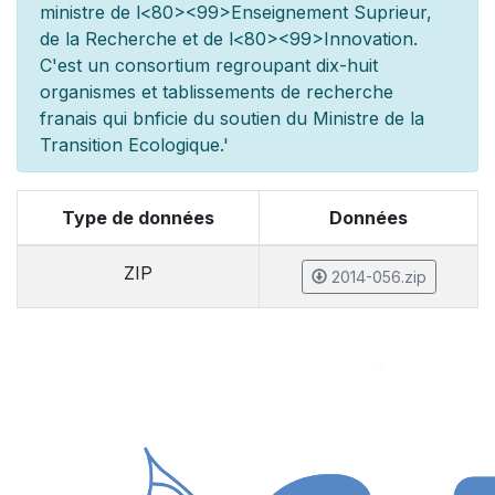
minist
re de l
<80><99>Enseignement Sup
rieur,
de la Recherche et de l
<80><99>Innovation.
C'est un consortium regroupant dix-huit
organismes et
tablissements de recherche
fran
ais qui b
n
ficie du soutien du Minist
re de la
Transition Ecologique.'
Type de données
Données
ZIP
2014-056.zip