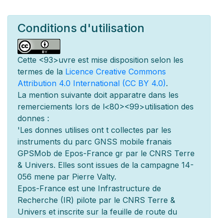
Conditions d'utilisation
Cette
<93>uvre est mise
disposition selon les
termes de la
Licence Creative Commons
Attribution 4.0 International (CC BY 4.0)
.
La mention suivante doit appara
tre dans les
remerciements lors de l
<80><99>utilisation des
donn
es :
'Les donn
es utilis
es ont
t
collect
es par les
instruments du parc GNSS mobile fran
ais
GPSMob de Epos-France g
r
par le CNRS Terre
& Univers. Elles sont issues de la campagne 14-
056 men
e par Pierre Valty.
Epos-France est une Infrastructure de
Recherche (IR) pilot
e par le CNRS Terre &
Univers et inscrite sur la feuille de route du