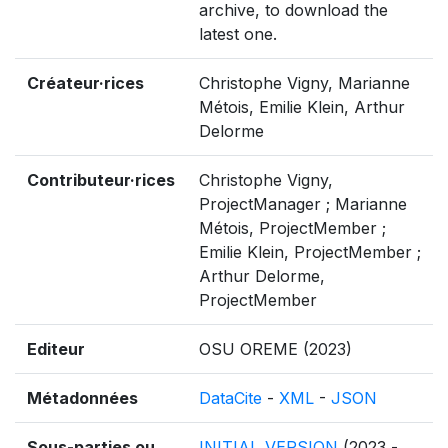
archive, to download the
latest one.
Créateur·rices
Christophe Vigny, Marianne
Métois, Emilie Klein, Arthur
Delorme
Contributeur·rices
Christophe Vigny,
ProjectManager ; Marianne
Métois, ProjectMember ;
Emilie Klein, ProjectMember ;
Arthur Delorme,
ProjectMember
Editeur
OSU OREME (2023)
Métadonnées
DataCite
-
XML
-
JSON
Sous-parties ou
INITIAL_VERSION
(2023 -