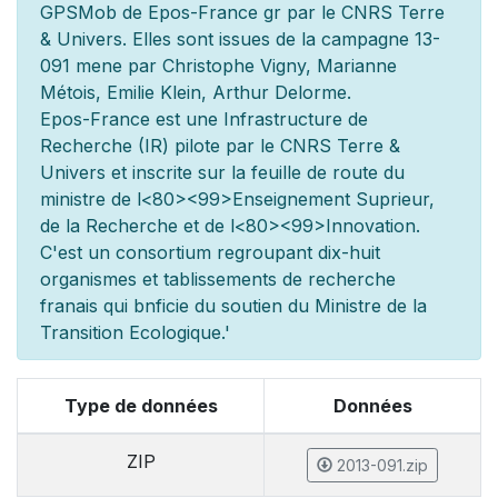
GPSMob de Epos-France g
r
par le CNRS Terre
& Univers. Elles sont issues de la campagne 13-
091 men
e par Christophe Vigny, Marianne
Métois, Emilie Klein, Arthur Delorme.
Epos-France est une Infrastructure de
Recherche (IR) pilot
e par le CNRS Terre &
Univers et inscrite sur la feuille de route du
minist
re de l
<80><99>Enseignement Sup
rieur,
de la Recherche et de l
<80><99>Innovation.
C'est un consortium regroupant dix-huit
organismes et
tablissements de recherche
fran
ais qui b
n
ficie du soutien du Minist
re de la
Transition Ecologique.'
Type de données
Données
ZIP
2013-091.zip