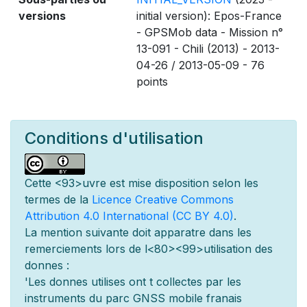
versions
initial version): Epos-France
- GPSMob data - Mission n°
13-091 - Chili (2013) - 2013-
04-26 / 2013-05-09 - 76
points
Conditions d'utilisation
Cette
<93>uvre est mise
disposition selon les
termes de la
Licence Creative Commons
Attribution 4.0 International (CC BY 4.0)
.
La mention suivante doit appara
tre dans les
remerciements lors de l
<80><99>utilisation des
donn
es :
'Les donn
es utilis
es ont
t
collect
es par les
instruments du parc GNSS mobile fran
ais